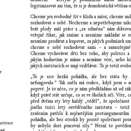
legitimizovat ani tím, že si je demokratická většina o
Chceme jen svobodně žít v klidu a míru; chceme milo
rozhodovat o sobě. Nechceme a nepotřebujeme niko
brát plody naší práce a „za odměnu“ nám diktov
veřejně říkat, jak smíme a nesmíme nakládat se 
nesmíme prodávat a kupovat, za jakých podmínek sm
chceme o sobě rozhodovat sami – a samozřejmě 
Chceme vychovávat děti bez toho, aby politici a 
jakým hodnotám je máme a nemáme vést, nebo kd
jakých institucích se mají vzdělávat. To je totiž svob
e
„To je sice hezká pohádka, ale bez státu by n
nefungovala.“ Tak zněla má reakce, když jsem o an
poprvé. Je to něco, co je nám předkládáno už od zák
když právě stát určuje, co se ve školách učí. Víte, 
před dvěma sty lety každý „věděl“, že společnos
jiného tisíci lety osvědčeného institutu – totiž
zrušením patřilo k nejčastějším protiargumentům 
pohádka, ale bez otroků by prostě společnost pros
nstituce
by nebylo dost pracovní síly.“ Nezní to povědo
tví