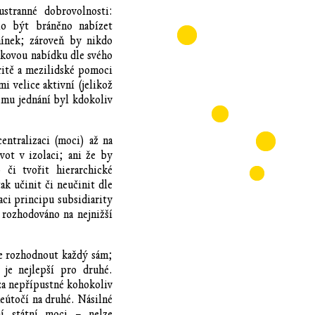
stranné dobrovolnosti:
 být bráněno nabízet
ínek; zároveň by nikdo
kovou nabídku dle svého
ritě a mezilidské pomoci
mi velice aktivní (jelikož
vému jednání byl kdokoliv
entralizaci (moci) až na
vot v izolaci; ani že by
 či tvořit hierarchické
ak učinit či neučinit dle
aci principu subsidiarity
 rozhodováno na nejnižší
že rozhodnout každý sám;
 je nejlepší pro druhé.
za nepřípustné kohokoliv
eútočí na druhé. Násilné
í státní moci – nelze