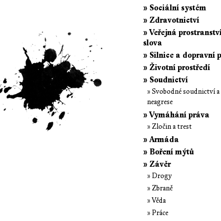
» Sociální systém
» Zdravotnictví
» Veřejná prostranstv
slova
» Silnice a dopravní 
» Životní prostředí
» Soudnictví
» Svobodné soudnictví a
neagrese
» Vymáhání práva
» Zločin a trest
» Armáda
» Boření mýtů
» Závěr
» Drogy
» Zbraně
» Věda
» Práce