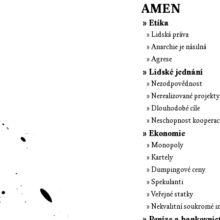
AMEN
» Etika
» Lidská práva
» Anarchie je násilná
» Agrese
» Lidské jednání
» Nezodpovědnost
» Nerealizované projekty
» Dlouhodobé cíle
» Neschopnost kooperac
» Ekonomie
» Monopoly
» Kartely
» Dumpingové ceny
» Spekulanti
» Veřejné statky
» Nekvalitní soukromé i
» Peníze a bankovnic