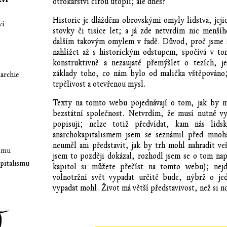
otrokářství čirou utopií; ale dnes?
Historie je dlážděna obrovskými omyly lidstva, jeji
ví
stovky či tisíce let; a já zde netvrdím nic menšíh
dalším takovým omylem v řadě. Důvod, proč jsme
nahlížet až s historickým odstupem, spočívá v to
konstruktivně a nezaujatě přemýšlet o tezích, j
základy toho, co nám bylo od malička vštěpováno
archie
trpělivost a otevřenou mysl.
Texty na tomto webu pojednávají o tom, jak by m
bezstátní společnost. Netvrdím, že musí nutně vyp
popisuji; nelze totiž předvídat, kam nás lids
anarchokapitalismem jsem se seznámil před mnoha
neuměl ani představit, jak by trh mohl nahradit ve
ismu
jsem to později dokázal, rozhodl jsem se o tom naps
apitalismu
kapitol si můžete přečíst na tomto webu); nejd
volnotržní svět vypadat určitě bude, nýbrž o je
vypadat mohl. Život má větší představivost, než si n