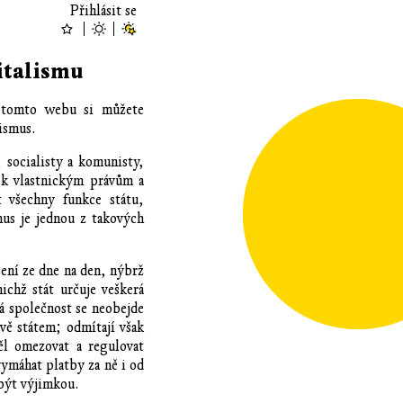
Přihlásit se
italismu
a tomto webu si můžete
ismus.
, socialisty a komunisty,
u k vlastnickým právům a
 všechny funkce státu,
mus je jednou z takových
ení ze dne na den, nýbrž
ichž stát určuje veškerá
lá společnost se neobejde
vě státem; odmítají však
l omezovat a regulovat
ymáhat platby za ně i od
 být výjimkou.