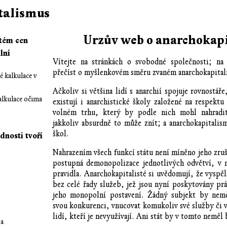
talismus
Urzův web o anarchokap
stém cen
lní
Vítejte na stránkách o svobodné společnosti; n
přečíst o myšlenkovém směru zvaném anarchokapital
 kalkulace v
Ačkoliv si většina lidí s anarchií spojuje rovnostáře
lkulace očima
existují i anarchistické školy založené na respekt
volném trhu, který by podle nich mohl nahradit
jakkoliv absurdně to může znít; a anarchokapitalis
škol.
nosti tvoří
Nahrazením všech funkcí státu není míněno jeho zruš
postupná demonopolizace jednotlivých odvětví, v n
pravidla. Anarchokapitalisté si uvědomují, že vyspě
bez celé řady služeb, jež jsou nyní poskytovány prá
jeho monopolní postavení. Žádný subjekt by nemě
svou konkurenci, vnucovat komukoliv své služby či v
lidí, kteří je nevyužívají. Ani stát by v tomto neměl
da