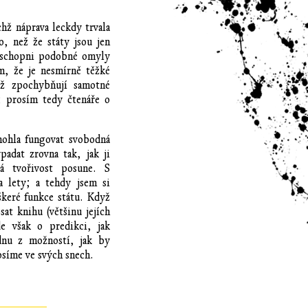
chž náprava leckdy trvala
o, než že státy jsou jen
 schopni podobné omyly
m, že je nesmírně těžké
ež zpochybňují samotné
; prosím tedy čtenáře o
ohla fungovat svobodná
adat zrovna tak, jak ji
ká tvořivost posune. S
 lety; a tehdy jsem si
škeré funkce státu. Když
at knihu (většinu jejích
e však o predikci, jak
dnu z možností, jak by
osíme ve svých snech.