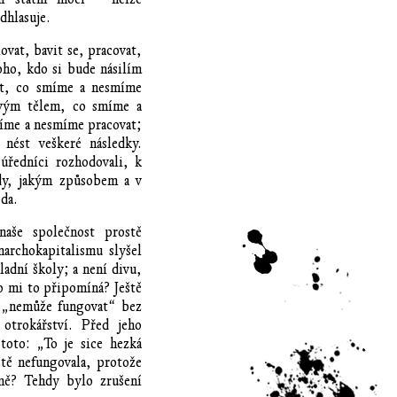
dhlasuje.
vat, bavit se, pracovat,
ho, kdo si bude násilím
at, co smíme a nesmíme
svým tělem, co smíme a
íme a nesmíme pracovat;
nést veškeré následky.
úředníci rozhodovali, k
y, jakým způsobem a v
oda.
aše společnost prostě
archokapitalismu slyšel
ladní školy; a není divu,
co mi to připomíná? Ještě
t „nemůže fungovat“ bez
 otrokářství. Před jeho
toto: „To je sice hezká
tě nefungovala, protože
mě? Tehdy bylo zrušení