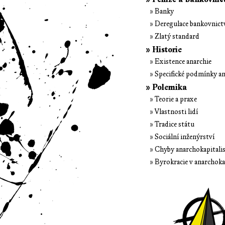
» Banky
» Deregulace bankovnict
» Zlatý standard
» Historie
» Existence anarchie
» Specifické podmínky an
» Polemika
» Teorie a praxe
» Vlastnosti lidí
» Tradice státu
» Sociální inženýrství
» Chyby anarchokapital
» Byrokracie v anarchok