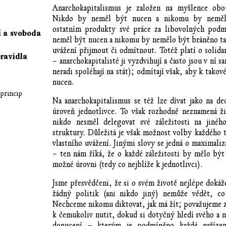
Anarchokapitalismus je založen na myšlence obou
Nikdo by neměl být nucen a nikomu by nemělo
ostatním produkty své práce za libovolných podm
í a svoboda
neměl být nucen a nikomu by nemělo být bráněno ta
uvážení přijmout či odmítnout. Totéž platí o solida
pravidla
– anarchokapitalisté ji vyzdvihují a často jsou v ní sa
neradi spoléhají na stát); odmítají však, aby k tako
nucen.
 princip
Na anarchokapitalismus se též lze dívat jako na dec
úroveň jednotlivce. To však rozhodně neznamená ži
nikdo nesměl delegovat své záležitosti na jiného
struktury. Důležitá je však možnost volby každého t
vlastního uvážení. Jinými slovy se jedná o maximaliz
– ten nám říká, že o každé záležitosti by mělo být
možné úrovni (tedy co nejblíže k jednotlivci).
Jsme přesvědčeni, že si o svém životě nejlépe doká
žádný politik (ani nikdo jiný) nemůže vědět, co
Nechceme nikomu diktovat, jak má žít; považujeme 
k čemukoliv nutit, dokud si dotyčný hledí svého a n
donucení – kterým je podmíněno každé nařízen