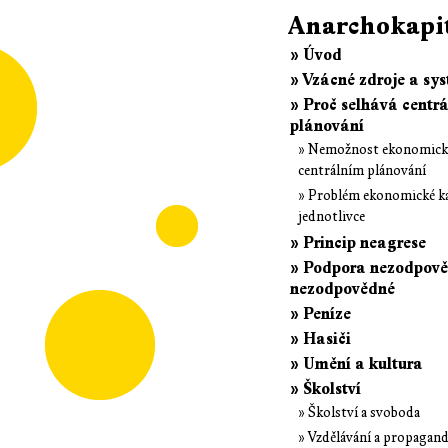
Anarchokapi
» Úvod
» Vzácné zdroje a sy
» Proč selhává centrá
plánování
» Nemožnost ekonomické
centrálním plánování
» Problém ekonomické ka
jednotlivce
» Princip neagrese
» Podpora nezodpověd
nezodpovědné
» Peníze
» Hasiči
» Umění a kultura
» Školství
» Školství a svoboda
» Vzdělávání a propagan