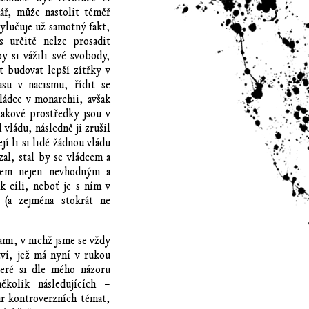
ář, může nastolit téměř
vylučuje už samotný fakt,
 určitě nelze prosadit
y si vážili své svobody,
it budovat lepší zítřky v
su v nacismu, řídit se
ládce v monarchii, avšak
takové prostředky jsou v
vládu, následně ji zrušil
jí-li si lidé žádnou vládu
zal, stal by se vládcem a
dkem nejen nevhodným a
k cíli, neboť je s ním v
 (a zejména stokrát ne
ami, v nichž jsme se vždy
ví, jež má nyní v rukou
které si dle mého názoru
kolik následujících –
r kontroverzních témat,