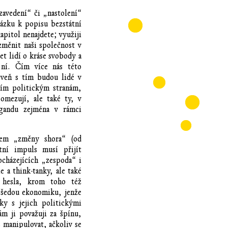
„zavedení“ či „nastolení“
tázku k popisu bezstátní
apitol nenajdete; využiji
změnit naši společnost v
et lidí o kráse svobody a
 ní. Čím více nás této
roveň s tím budou lidé v
ším politickým stranám,
omezují, ale také ty, v
agandu zejména v rámci
cem „změny shora“ (od
tní impuls musí přijít
cházejících „zespoda“ i
e a think-tanky, ale také
á hesla, krom toho též
 šedou ekonomiku, jenže
ky s jejich politickými
ám ji považuji za špínu,
 manipulovat, ačkoliv se