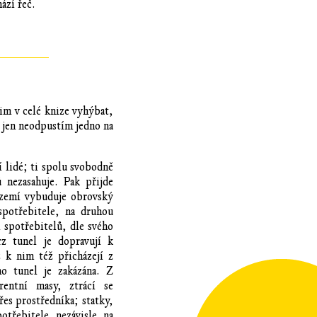
ází řeč.
jim v celé knize vyhýbat,
e jen neodpustím jedno na
 lidé; ti spolu svobodně
 nezasahuje. Pak přijde
území vybuduje obrovský
spotřebitele, na druhou
 spotřebitelů, dle svého
z tunel je dopravují k
ž k nim též přicházejí z
o tunel je zakázána. Z
rentní masy, ztrácí se
řes prostředníka; statky,
otřebitele nezávisle na