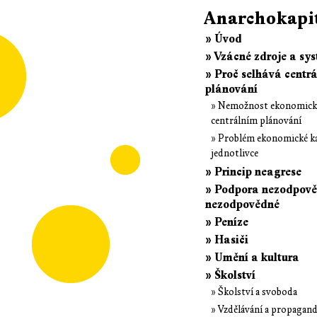
Anarchokapi
» Úvod
» Vzácné zdroje a sy
» Proč selhává centrá
plánování
» Nemožnost ekonomické
centrálním plánování
» Problém ekonomické ka
jednotlivce
» Princip neagrese
» Podpora nezodpověd
nezodpovědné
» Peníze
» Hasiči
» Umění a kultura
» Školství
» Školství a svoboda
» Vzdělávání a propagan