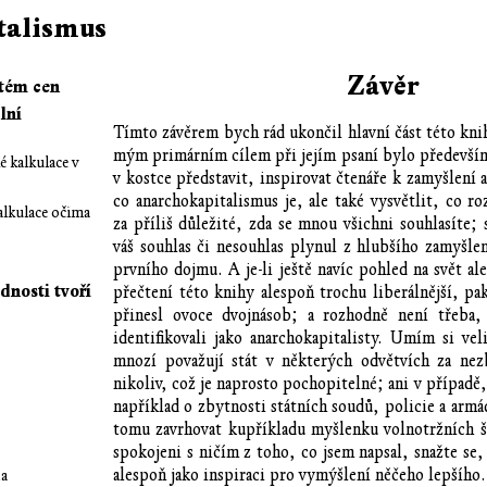
talismus
Závěr
stém cen
lní
Tímto závěrem bych rád ukončil hlavní část této kni
mým primárním cílem při jejím psaní bylo předevší
 kalkulace v
v kostce představit, inspirovat čtenáře k zamyšlení a
co anarchokapitalismus je, ale také vysvětlit, co r
lkulace očima
za příliš důležité, zda se mnou všichni souhlasíte;
váš souhlas či nesouhlas plynul z hlubšího zamyšle
prvního dojmu. A je-li ještě navíc pohled na svět a
nosti tvoří
přečtení této knihy alespoň trochu liberálnější, pa
přinesl ovoce dvojnásob; a rozhodně není třeba,
identifikovali jako anarchokapitalisty. Umím si vel
mnozí považují stát v některých odvětvích za nez
nikoliv, což je naprosto pochopitelné; ani v případě,
například o zbytnosti státních soudů, policie a armá
tomu zavrhovat kupříkladu myšlenku volnotržních šk
spokojeni s ničím z toho, co jsem napsal, snažte se
alespoň jako inspiraci pro vymýšlení něčeho lepšího.
da