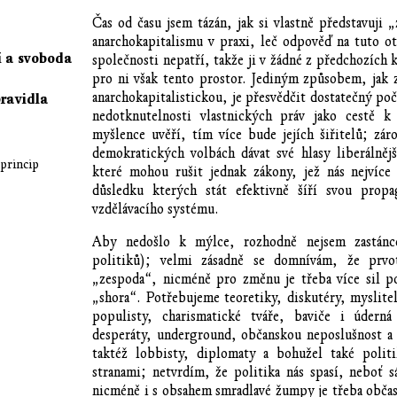
Čas od času jsem tázán, jak si vlastně představuji 
anarchokapitalismu v praxi, leč odpověď na tuto o
í a svoboda
společnosti nepatří, takže ji v žádné z předchozích k
pro ni však tento prostor. Jediným způsobem, jak 
anarchokapitalistickou, je přesvědčit dostatečný poč
pravidla
nedotknutelnosti vlastnických práv jako cestě k
myšlence uvěří, tím více bude jejích šiřitelů; zá
demokratických volbách dávat své hlasy liberálněj
 princip
které mohou rušit jednak zákony, jež nás nejvíce 
důsledku kterých stát efektivně šíří svou prop
vzdělávacího systému.
Aby nedošlo k mýlce, rozhodně nejsem zastán
politiků); velmi zásadně se domnívám, že prvo
„zespoda“, nicméně pro změnu je třeba více sil po
„shora“. Potřebujeme teoretiky, diskutéry, myslitel
populisty, charismatické tváře, baviče i údern
desperáty, underground, občanskou neposlušnost a
taktéž lobbisty, diplomaty a bohužel také politi
stranami; netvrdím, že politika nás spasí, neboť s
nicméně i s obsahem smradlavé žumpy je třeba občas