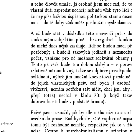
u toho člověk umaže. Já osobně jsem moc rád, že to 
vlastní duši zaprodat nechci; nebudu však tyto lidi 
že nejspíše každou úspěšnou politickou stranu časem
moc – do té doby však může posloužit myšlenkám sv
A až bude stát v důsledku této mravenčí práce d
soukromým subjektům plně – bez regulací – konkuro
do nichž dnes nějak zasahuje, lidé se budou moci př
potřebný; a bude-li takových jedinců s nezanedba
počet, vznikne pro ně možnost adekvátní obrany p
Tento již však bude tou dobou slabý a – v porov
relativně mírumilovný, takže se odpůrce pravděpodo
e
ovládnout, nýbrž jim umožní koexistovat paralelně 
do jejich vlastnických práv, což bych já osobně
vítězství; nemám potřebu stát ničit, chci jen, aby 
přejí totéž) nechal v klidu žít (i když tako
dobrovolnosti bude v podstatě firmou).
Právě jsem naznačil, jak by dle mého názoru anarc
uveden do praxe. Rád bych ale ještě explicitně naps
nstituce
tomu být rozhodně nemělo, respektive jak to v žá
nelze. Cestou k anarchokapitalismu z principu 
tví