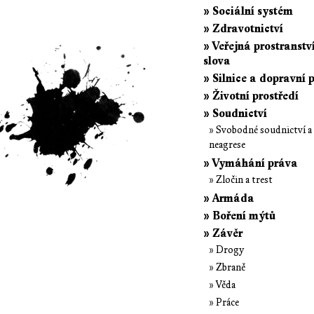
» Sociální systém
» Zdravotnictví
» Veřejná prostranstv
slova
» Silnice a dopravní 
» Životní prostředí
» Soudnictví
» Svobodné soudnictví a
neagrese
» Vymáhání práva
» Zločin a trest
» Armáda
» Boření mýtů
» Závěr
» Drogy
» Zbraně
» Věda
» Práce