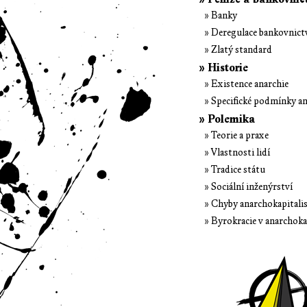
» Banky
» Deregulace bankovnict
» Zlatý standard
» Historie
» Existence anarchie
» Specifické podmínky an
» Polemika
» Teorie a praxe
» Vlastnosti lidí
» Tradice státu
» Sociální inženýrství
» Chyby anarchokapital
» Byrokracie v anarchok