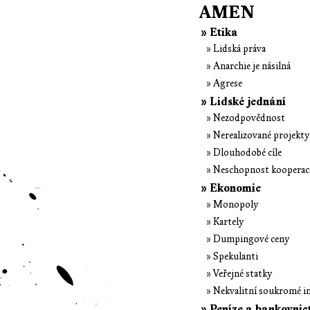
AMEN
» Etika
» Lidská práva
» Anarchie je násilná
» Agrese
» Lidské jednání
» Nezodpovědnost
» Nerealizované projekty
» Dlouhodobé cíle
» Neschopnost kooperac
» Ekonomie
» Monopoly
» Kartely
» Dumpingové ceny
» Spekulanti
» Veřejné statky
» Nekvalitní soukromé i
» Peníze a bankovnic