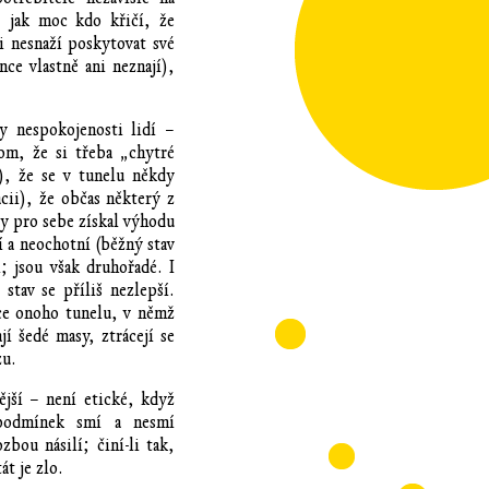
, jak moc kdo křičí, že
i nesnaží poskytovat své
nce vlastně ani neznají),
y nespokojenosti lidí –
m, že si třeba „chytré
), že se v tunelu někdy
cii), že občas některý z
by pro sebe získal výhodu
í a neochotní (běžný stav
; jsou však druhořadé. I
stav se příliš nezlepší.
ce onoho tunelu, v němž
jí šedé masy, ztrácejí se
zu.
jší – není etické, když
podmínek smí a nesmí
bou násilí; činí-li tak,
át je zlo.