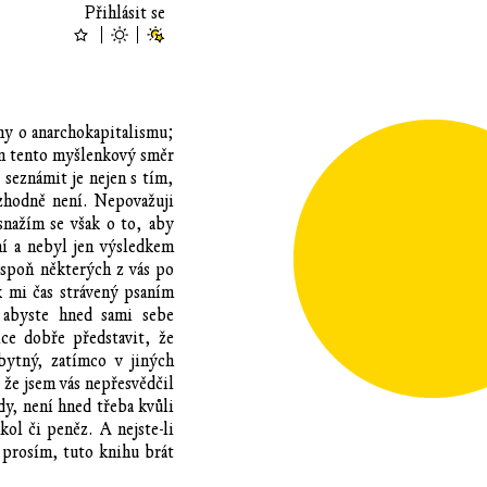
Přihlásit se
hy o anarchokapitalismu;
m tento myšlenkový směr
 seznámit je nejen s tím,
ozhodně není. Nepovažuji
 snažím se však o to, aby
ní a nebyl jen výsledkem
lespoň některých z vás po
k mi čas strávený psaním
 abyste hned sami sebe
ice dobře představit, že
bytný, zatímco v jiných
 že jsem vás nepřesvědčil
dy, není hned třeba kvůli
ol či peněz. A nejste-li
, prosím, tuto knihu brát