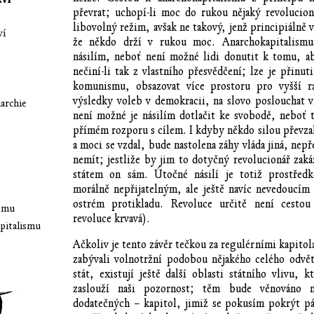
převrat; uchopí-li moc do rukou nějaký revolucion
libovolný režim, avšak ne takový, jenž principiálně 
ví
že někdo drží v rukou moc. Anarchokapitalismus
násilím, neboť není možné lidi donutit k tomu, ab
nečiní-li tak z vlastního přesvědčení; lze je přinut
komunismu, obsazovat více prostoru pro vyšší ra
výsledky voleb v demokracii, na slovo poslouchat v
archie
není možné je násilím dotlačit ke svobodě, neboť 
přímém rozporu s cílem. I kdyby někdo silou převzal 
a moci se vzdal, bude nastolena záhy vláda jiná, nepře
nemít; jestliže by jim to dotyčný revolucionář zaká
státem on sám. Útočné násilí je totiž prostře
morálně nepřijatelným, ale ještě navíc nevedoucím 
ostrém protikladu. Revoluce určitě není cestou
ismu
revoluce krvavá).
apitalismu
Ačkoliv je tento závěr tečkou za regulérními kapitol
zabývali volnotržní podobou nějakého celého odvět
stát, existují ještě další oblasti státního vlivu, 
zaslouží naši pozornost; těm bude věnováno ně
dodatečných – kapitol, jimiž se pokusím pokrýt pá