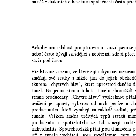
na něž v diskusích o bezstátní společnosti často přich
Ačkoliv mám slabost pro přirovnání, snažil jsem se 
neboť často bývají zavádějící a nepřesná; zde si přec
závěr pod čarou.
Představme si zemi, ve které žijí nikým neomezovaní
směňují své statky a nikdo jim do jejich obchodů
skupina „chytrých hlav“, která uprostřed daného 
tunel. Na jednu stranu tohoto tunelu shromáždí 
stranu producenty. „Chytré hlavy“ vyslechnou přání
uvážení je upraví, vyberou od nich peníze a skr
producentům, kteří vyrábějí na základě zadání, je
tunelu. Veškerá směna určitých typů statků mim
producentů i spotřebitelů se tak stávají indife
individualita. Spotřebitelská přání jsou tlumočena p
jež z tunelu vycházejí, jsou rozdělovány mezi sp