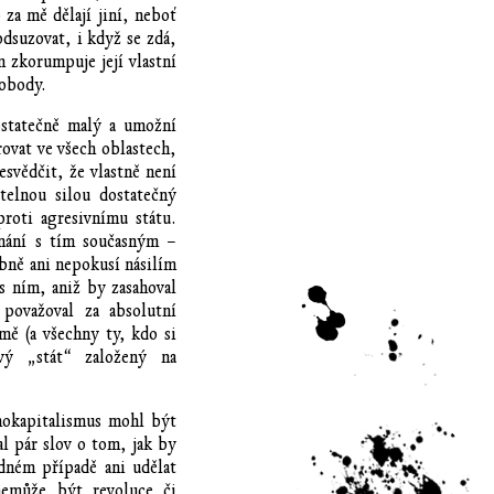
za mě dělají jiní, neboť
odsuzovat, i když se zdá,
 zkorumpuje její vlastní
obody.
ostatečně malý a umožní
vat ve všech oblastech,
esvědčit, že vlastně není
telnou silou dostatečný
roti agresivnímu státu.
nání s tím současným –
bně ani nepokusí násilím
s ním, aniž by zasahoval
 považoval za absolutní
mě (a všechny ty, kdo si
vý „stát“ založený na
hokapitalismus mohl být
al pár slov o tom, jak by
dném případě ani udělat
nemůže být revoluce či