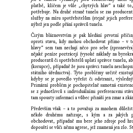
platbě, klíčem je vůle „chytrých hlav“ a také to
potřebuje. Na druhé straně tunelu se zas producent
služby na míru spotřebitelům (stejně jejich prefere
nýbrž jen podle přání správců tunelu.
Čirým bláznovstvím je pak hledání prvotní příčin
oproti stavu, kdy mohou obchodovat přímo – v to
hlavy“ sem tam nechají něco pro sebe (zpronevěra
nějaké peníze poztrácejí (vysoké náklady na byrokra
producentů či spotřebitelů uplatí správce tunelu, a
(korupce), případně že jsou správci tunelu neschopn
státního úřednictva). Tyto problémy určitě existují
kdyby se je povedlo vyřešit či odstranit, výsledný 
Primární problém je pochopitelně samotná existen
se z jednotlivců s individuálními preferencemi stáva
tam spousty informací a vůbec přináší jen zmar a zká
Především však – a to považuji za mnohem důležitě
někdo druhému nařizuje, s kým a za jakých 
obchodovat, případně mu bere jeho zdroje pod hroz
dopouští se vůči němu agrese, jež znamená jen zlo. St