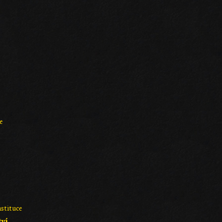
e
nstituce
tví