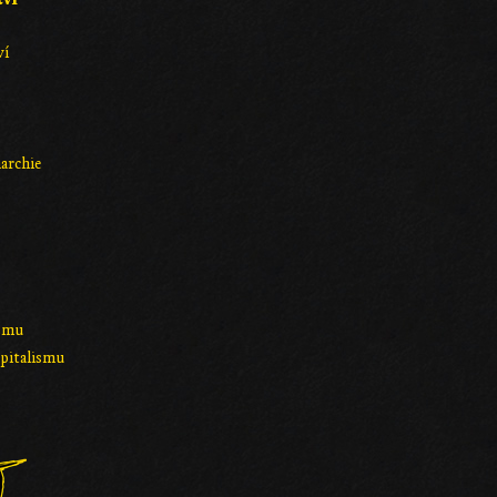
ví
archie
ismu
apitalismu