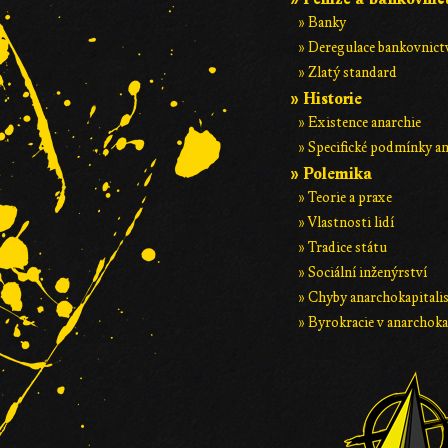
» Banky
» Deregulace bankovnict
» Zlatý standard
» Historie
» Existence anarchie
» Specifické podmínky an
» Polemika
» Teorie a praxe
» Vlastnosti lidí
» Tradice státu
» Sociální inženýrství
» Chyby anarchokapital
» Byrokracie v anarchok