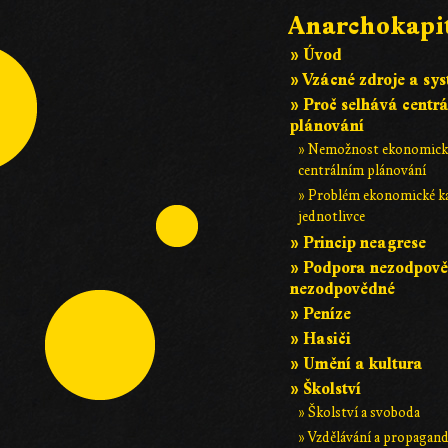
Anarchokapi
» Úvod
» Vzácné zdroje a sy
» Proč selhává centrá
plánování
» Nemožnost ekonomické
centrálním plánování
» Problém ekonomické ka
jednotlivce
» Princip neagrese
» Podpora nezodpověd
nezodpovědné
» Peníze
» Hasiči
» Umění a kultura
» Školství
» Školství a svoboda
» Vzdělávání a propagan