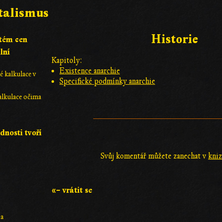
talismus
Historie
stém cen
lní
Kapitoly:
Existence anarchie
 kalkulace v
Specifické podmínky anarchie
lkulace očima
nosti tvoří
Svůj komentář můžete zanechat v
kniz
«– vrátit se
da