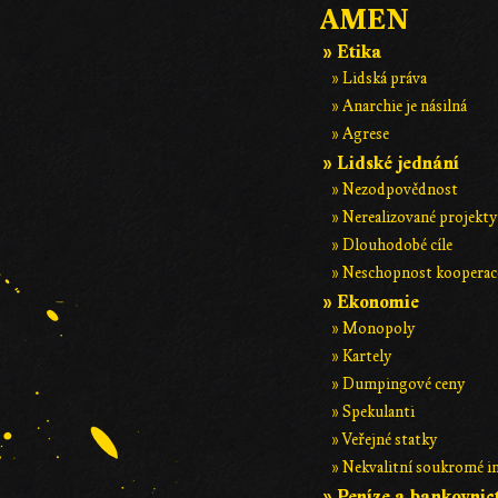
AMEN
» Etika
» Lidská práva
» Anarchie je násilná
» Agrese
» Lidské jednání
» Nezodpovědnost
» Nerealizované projekty
» Dlouhodobé cíle
» Neschopnost kooperac
» Ekonomie
» Monopoly
» Kartely
» Dumpingové ceny
» Spekulanti
» Veřejné statky
» Nekvalitní soukromé i
» Peníze a bankovnic