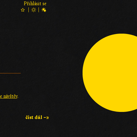
Přihlásit se
e návštěv
.
číst dál –»