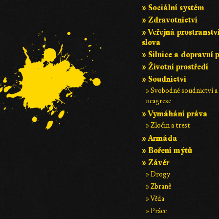
» Sociální systém
» Zdravotnictví
» Veřejná prostranstv
slova
» Silnice a dopravní 
» Životní prostředí
» Soudnictví
» Svobodné soudnictví a
neagrese
» Vymáhání práva
» Zločin a trest
» Armáda
» Boření mýtů
» Závěr
» Drogy
» Zbraně
» Věda
» Práce