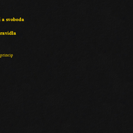
í a svoboda
pravidla
 princip