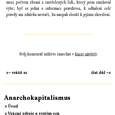
mezi počtem zbraní a zastřelených lidí, který jsem zmiňoval
výše; byť se jedná o informaci pravdivou, k odhalení celé
pravdy ani zdaleka nestačí, ba naopak slouží k jejímu zkreslení.
Svůj komentář můžete zanechat v
knize návštěv
.
«– vrátit se
číst dál –»
Anarchokapitalismus
» Úvod
» Vzácné zdroje a systém cen