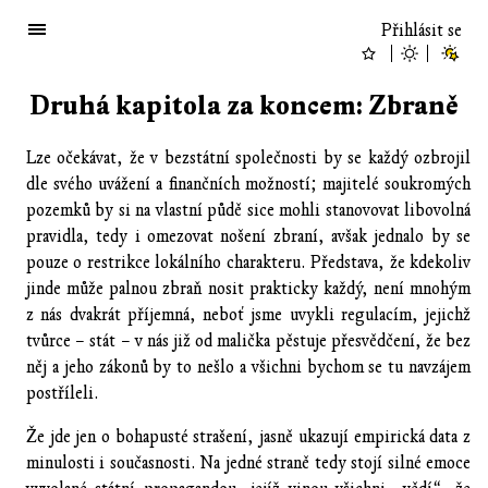
Přihlásit se
Druhá kapitola za koncem: Zbraně
Lze očekávat, že v bezstátní společnosti by se každý ozbrojil
dle svého uvážení a finančních možností; majitelé soukromých
pozemků by si na vlastní půdě sice mohli stanovovat libovolná
pravidla, tedy i omezovat nošení zbraní, avšak jednalo by se
pouze o restrikce lokálního charakteru. Představa, že kdekoliv
jinde může palnou zbraň nosit prakticky každý, není mnohým
z nás dvakrát příjemná, neboť jsme uvykli regulacím, jejichž
tvůrce – stát – v nás již od malička pěstuje přesvědčení, že bez
něj a jeho zákonů by to nešlo a všichni bychom se tu navzájem
postříleli.
Že jde jen o bohapusté strašení, jasně ukazují empirická data z
minulosti i současnosti. Na jedné straně tedy stojí silné emoce