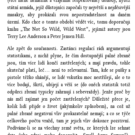
(více méně nenásilné a vzájemně respektované) dohody, nýbrž
státní armáda, jejíž důstojníci započali ty největší a nejděsivější
masakry, aby prokázali svou nepostradatelnost na daném
území. Kdo chce o tomto období vědět víc, tomu doporučuji
knihu „The Not So Wild, Wild West“, jejímiž autory jsou
Terry Lee Anderson a Peter Jensen Hill.
Ale zpět do současnosti. Zastánci regulací rádi argumentují
statistikami, z nichž plyne, že čím dostupnější palné zbraně
jsou, tím více lidí končí zastřelených; a mají pravdu, tohle
skutečně platí, leč… není to relevantní. Tam, kde se pušky a
pistole těžko shánějí, se lidé vskutku moc nestřílejí, ale o to
více bodají, škrtí, ubíjejí a věší se (do oněch statistik totiž
odpůrci zbraní typicky zahrnují i sebevraždy). Jenže proč by
nás měl zajímat jen počet zastřelených? Důležité přece je,
kolik lidí přijde o život (jakýmkoliv způsobem), na což už
palné zbraně negativní vliv prokazatelně nemají; a co se týče
celkového počtu vražd, tam je jejich vliv dokonce pozitivní.
Podíváme-li se na všechny země světa, ze kterých lze sehnat