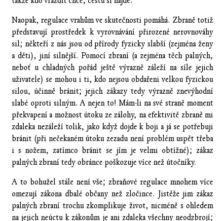
takže kdo vraždit chce, cestu si najde.
Naopak, regulace vrahům ve skutečnosti pomáhá. Zbraně totiž
představují prostředek k vyrovnávání přirozené nerovnováhy
sil; někteří z nás jsou od přírody fyzicky slabší (zejména ženy
a děti), jiní silnější. Pomocí zbraní (a zejména těch palných,
neboť u chladných pořád ještě výrazně záleží na síle jejich
uživatele) se mohou i ti, kdo nejsou obdařeni velkou fyzickou
silou, účinně bránit; jejich zákazy tedy výrazně znevýhodní
slabé oproti silným. A nejen to! Mám-li na své straně moment
překvapení a možnost útoku ze zálohy, na efektivitě zbraně mi
zdaleka nezáleží tolik, jako když dojde k boji a já se potřebuji
bránit (při nečekaném útoku zezadu není problém uspět třeba
i s nožem, zatímco bránit se jím je velmi obtížné); zákaz
palných zbraní tedy obránce poškozuje více než útočníky.
A to bohužel stále není vše; zbraňové regulace mnohem více
omezují zákona dbalé občany než zločince. Jistěže jim zákaz
palných zbraní trochu zkomplikuje život, nicméně s ohledem
na jejich neúctu k zákonům je ani zdaleka všechny neodzbrojí;