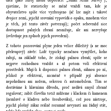
data (jako zdroj mohu doporučit „Small Arms Survey“),
zjistíme, že statisticky se méně vraždí tam, kde je
obyvatelstvo spíše více vyzbrojeno (ač lze najít i takové
dvojice zemí, jejichž srovnání vypovídá o opaku, mnohem více
je těch, jež tento závěr potvrzují); počet sebevražd sice
dostupnost palných zbraní nesnižuje, ale ani nezvyšuje
(ovlivňuje jen způsob jejich provedení).
Z tohoto pozorování plyne jeden velice důležitý (a ne moc
překvapivý) závěr: Lidé typicky nezačnou vymýšlet, koho
zabijí, na základě toho, že získají palnou zbraň; spíše se
nejprve rozhodnou vraždit a až potom volí efektivní
prostředek. Mají-li k dispozici palnou zbraň, sáhnou po ní,
jelikož je efektivní, nicméně v případě její absence
nepohrdnou ani nožem, sekerou či automobilem. Tím se
dostáváme k hlavnímu důvodu, proč nedává smysl zbraně
regulovat; zabít člověka totiž můžeme i klackem či kamenem
(nemluvě o kladivu nebo šroubováku), což jsou nástroje,
jejichž plošný zákaz reálně rozumně nevynutí ani žádný stát,