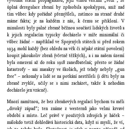
vyvolané státní propagandou, jejíž vinou všichni „vědí“, že
úplná deregulace zbraní by způsobila apokalypsu, aniž nad
tím vůbec kdy pořádně přemýšleli, zatímco na straně druhé
máme fakta; je na každém z nás, k čemu se přikloní. V
minulosti byly palné zbraně běžnou součástí lidských životů a
k jejich regulacím typicky docházelo v míře minimální či
vůbec žádné – například ve Spojených státech si před rokem
1934 mohl každý (bez ohledu na věk či nějaké státní povolení)
koupit jakoukoliv zbraň (včetně těžkých), a i na našem území
byla omezení až do roku 1918 zanedbatelná; přesto se žádné
katastrofy – ani masakry ve školách, jež tehdy nebyly „gun
free“ – nekonaly a lidé se na potkání nestříleli (i děti byly na
zbraně zvyklé, učily se s nimi zacházet, takže k nehodám
docházelo jen vzácně).
Mnozí namítnou, že bez zbraňových regulací bychom tu měli
„divoký západ“; ten známe z westernů jako velmi krvavé
období a místo. Leč právě v použitých zdrojích je háček –
málokdo totiž dohledává historická data, když si myslí, že ví,