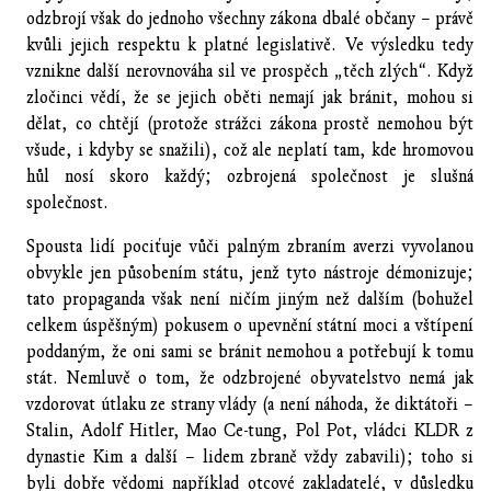
odzbrojí však do jednoho všechny zákona dbalé občany – právě
kvůli jejich respektu k platné legislativě. Ve výsledku tedy
vznikne další nerovnováha sil ve prospěch „těch zlých“. Když
zločinci vědí, že se jejich oběti nemají jak bránit, mohou si
dělat, co chtějí (protože strážci zákona prostě nemohou být
všude, i kdyby se snažili), což ale neplatí tam, kde hromovou
hůl nosí skoro každý; ozbrojená společnost je slušná
společnost.
Spousta lidí pociťuje vůči palným zbraním averzi vyvolanou
obvykle jen působením státu, jenž tyto nástroje démonizuje;
tato propaganda však není ničím jiným než dalším (bohužel
celkem úspěšným) pokusem o upevnění státní moci a vštípení
poddaným, že oni sami se bránit nemohou a potřebují k tomu
stát. Nemluvě o tom, že odzbrojené obyvatelstvo nemá jak
vzdorovat útlaku ze strany vlády (a není náhoda, že diktátoři –
Stalin, Adolf Hitler, Mao Ce-tung, Pol Pot, vládci KLDR z
dynastie Kim a další – lidem zbraně vždy zabavili); toho si
byli dobře vědomi například otcové zakladatelé, v důsledku