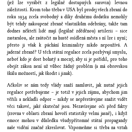
(jež lze vyrábět z legálně dostupných surovin) levnou
záležitostí. Krom toho třeba v USA byl prodej všech zbraní do
roku 1934 zcela svobodný a díky druhému dodatku nemohly
být tehdy nakoupené zbraně vlastníkům odebrány, takže tam
dodnes někteří lidé mají (legálně zděděnou) artilerii – sice
zastaralou, ale zaútočit na hustě osídlená města s ní lze i nyní;
přesto ji však k páchání kriminality nikdo nepoužívá. A
jaderné zbraně? U těch státní regulace zcela pozbývají smyslu,
neboť kdo je dost bohatý a mocný, aby si je pořídil, pro toho
obejít zákon není už vůbec žádný problém (a má obrovskou
škálu možností, jak škodit i jinak).
Ačkoliv se nám tedy vlády snaží namluvit, jak nutně jejich
regulace potřebujeme – je totiž v jejich zájmu, abychom jim
věřili a nekladli odpor – nikdy se nepřestávejme snažit vidět
věci takové, jaké skutečně jsou. Nezavírejme oči před fakty
(zrovna v oblasti zbraní hovoří statistiky velmi jasně), i když
emoce mohou v důsledku všudypřítomné státní propagandy
naše vidění značně zkreslovat. Vzpomeňme si třeba na vztah