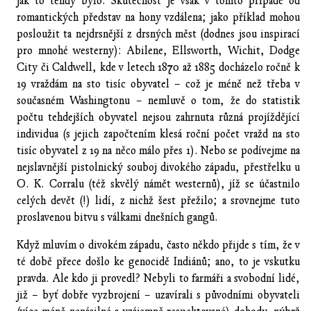
jak to tehdy bylo. Skutečnost je však v tomto případě od
romantických představ na hony vzdálena; jako příklad mohou
posloužit ta nejdrsnější z drsných měst (dodnes jsou inspirací
pro mnohé westerny): Abilene, Ellsworth, Wichit, Dodge
City či Caldwell, kde v letech 1870 až 1885 docházelo ročně k
19 vraždám na sto tisíc obyvatel – což je méně než třeba v
současném Washingtonu – nemluvě o tom, že do statistik
počtu tehdejších obyvatel nejsou zahrnuta různá projíždějící
individua (s jejich započtením klesá roční počet vražd na sto
tisíc obyvatel z 19 na něco málo přes 1). Nebo se podívejme na
nejslavnější pistolnický souboj divokého západu, přestřelku u
O. K. Corralu (též skvělý námět westernů), jíž se účastnilo
celých devět (!) lidí, z nichž šest přežilo; a srovnejme tuto
proslavenou bitvu s válkami dnešních gangů.
Když mluvím o divokém západu, často někdo přijde s tím, že v
té době přece došlo ke genocidě Indiánů; ano, to je vskutku
pravda. Ale kdo ji provedl? Nebyli to farmáři a svobodní lidé,
již – byť dobře vyzbrojení – uzavírali s původními obyvateli