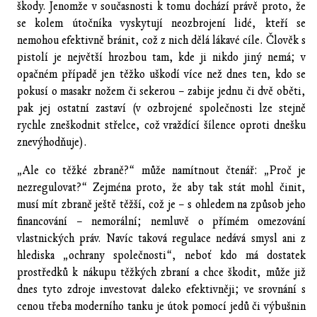
škody. Jenomže v současnosti k tomu dochází právě proto, že
se kolem útočníka vyskytují neozbrojení lidé, kteří se
nemohou efektivně bránit, což z nich dělá lákavé cíle. Člověk s
pistolí je největší hrozbou tam, kde ji nikdo jiný nemá; v
opačném případě jen těžko uškodí více než dnes ten, kdo se
pokusí o masakr nožem či sekerou – zabije jednu či dvě oběti,
pak jej ostatní zastaví (v ozbrojené společnosti lze stejně
rychle zneškodnit střelce, což vraždící šílence oproti dnešku
znevýhodňuje).
„Ale co těžké zbraně?“ může namítnout čtenář: „Proč je
nezregulovat?“ Zejména proto, že aby tak stát mohl činit,
musí mít zbraně ještě těžší, což je – s ohledem na způsob jeho
financování – nemorální; nemluvě o přímém omezování
vlastnických práv. Navíc taková regulace nedává smysl ani z
hlediska „ochrany společnosti“, neboť kdo má dostatek
prostředků k nákupu těžkých zbraní a chce škodit, může již
dnes tyto zdroje investovat daleko efektivněji; ve srovnání s
cenou třeba moderního tanku je útok pomocí jedů či výbušnin