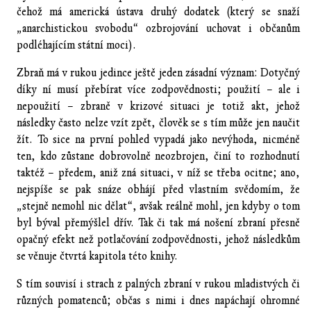
čehož má americká ústava druhý dodatek (který se snaží
„anarchistickou svobodu“ ozbrojování uchovat i občanům
podléhajícím státní moci).
Zbraň má v rukou jedince ještě jeden zásadní význam: Dotyčný
díky ní musí přebírat více zodpovědnosti; použití – ale i
nepoužití – zbraně v krizové situaci je totiž akt, jehož
následky často nelze vzít zpět, člověk se s tím může jen naučit
žít. To sice na první pohled vypadá jako nevýhoda, nicméně
ten, kdo zůstane dobrovolně neozbrojen, činí to rozhodnutí
taktéž – předem, aniž zná situaci, v níž se třeba ocitne; ano,
nejspíše se pak snáze obhájí před vlastním svědomím, že
„stejně nemohl nic dělat“, avšak reálně mohl, jen kdyby o tom
byl býval přemýšlel dřív. Tak či tak má nošení zbraní přesně
opačný efekt než potlačování zodpovědnosti, jehož následkům
se věnuje čtvrtá kapitola této knihy.
S tím souvisí i strach z palných zbraní v rukou mladistvých či
různých pomatenců; občas s nimi i dnes napáchají ohromné