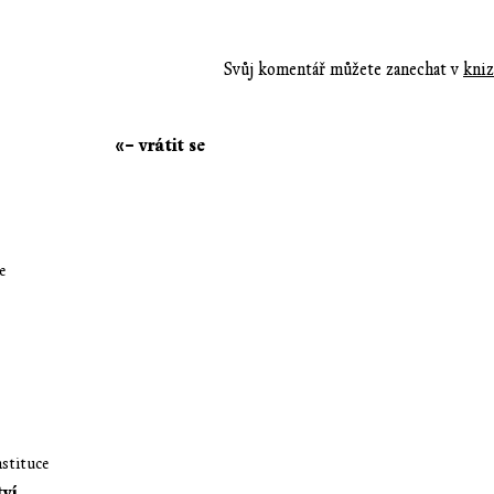
Svůj komentář můžete zanechat v
kniz
«– vrátit se
e
nstituce
tví