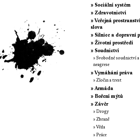
» Sociální systém
» Zdravotnictví
» Veřejná prostranstv
slova
» Silnice a dopravní 
» Životní prostředí
» Soudnictví
» Svobodné soudnictví a
neagrese
» Vymáhání práva
» Zločin a trest
» Armáda
» Boření mýtů
» Závěr
» Drogy
» Zbraně
» Věda
» Práce