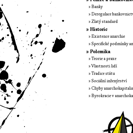
» Banky
» Deregulace bankovnict
» Zlatý standard
» Historie
» Existence anarchie
» Specifické podmínky an
» Polemika
» Teorie a praxe
» Vlastnosti lidí
» Tradice státu
» Sociální inženýrství
» Chyby anarchokapital
» Byrokracie v anarchok