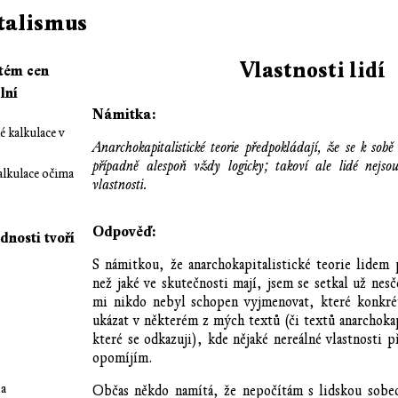
talismus
Vlastnosti lidí
stém cen
lní
Námitka:
 kalkulace v
Anarchokapitalistické teorie předpokládají, že se k sob
případně alespoň vždy logicky; takoví ale lidé nejsou
lkulace očima
vlastnosti.
Odpověď:
nosti tvoří
S námitkou, že anarchokapitalistické teorie lidem p
než jaké ve skutečnosti mají, jsem se setkal už nesč
mi nikdo nebyl schopen vyjmenovat, které konkrétn
ukázat v některém z mých textů (či textů anarchokap
které se odkazuji), kde nějaké nereálné vlastnosti 
opomíjím.
da
Občas někdo namítá, že nepočítám s lidskou sobe