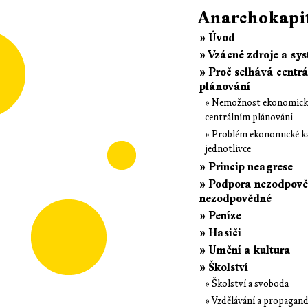
Anarchokapi
» Úvod
» Vzácné zdroje a sy
» Proč selhává centrá
plánování
» Nemožnost ekonomické
centrálním plánování
» Problém ekonomické ka
jednotlivce
» Princip neagrese
» Podpora nezodpověd
nezodpovědné
» Peníze
» Hasiči
» Umění a kultura
» Školství
» Školství a svoboda
» Vzdělávání a propagan