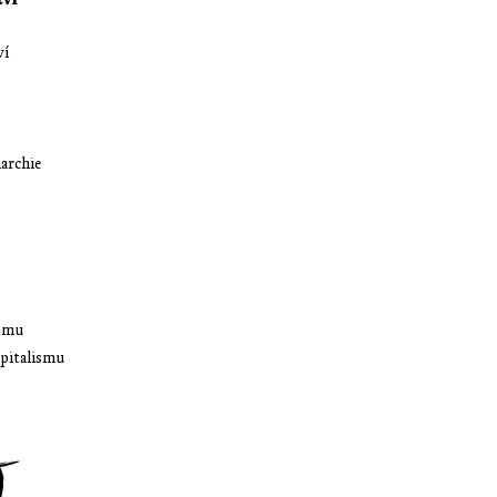
ví
archie
ismu
apitalismu