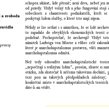
schopen ukázat, kde přesně; není divu, neboť jen má
od pravdy. Vždyť volný trh a jeho fungování stojí
sobeckosti a chamtivosti podnikatelů, kteří se
í a svoboda
poskytují lidem služby, o které tito mají zájem.
pravidla
Někdy se lze setkat i s námitkou, že se lidé nechov
to zapadalo do obvyklých ekonomických teorií o
podobně. Pochopitelně, že nechovají! Vždyť tot
námitek Ludwiga von Misese a vůbec celé rakousk
 princip
které je anarchokapitalismus postaven, vůči mains
anarchokapitalismus odmítá.
Než tedy odsoudíte anarchokapitalistické teor
„nepočítají s reálnými lidmi“, prosím, zkuste si sa
otázku, zda skutečně k něčemu takovému dochází, p
teze jsou na takových předpokladech založeny;
konkrétní místo v anarchokapitalistických teoriíc
dáte-li mi vědět.