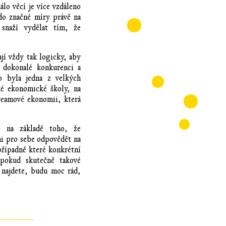
lo věcí je více vzdáleno
 do značné míry právě na
 snaží vydělat tím, že
ají vždy tak logicky, aby
 dokonalé konkurenci a
o byla jedna z velkých
é ekonomické školy, na
treamové ekonomii, která
ie na základě toho, že
mi pro sebe odpovědět na
řípadně které konkrétní
 pokud skutečně takové
h najdete, budu moc rád,