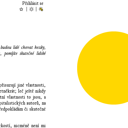
Přihlásit se
ě budou lidé chovat hezky,
, pomíjíte skutečné lidské
řisuzují jiné vlastnosti,
etněkrát; leč ještě nikdy
í vlastnosti to jsou, a
italistických autorů, na
předpokládám či skutečné
ckostí, nicméně není mi