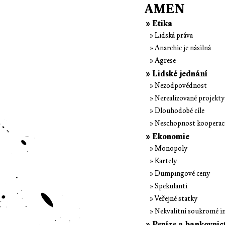
AMEN
» Etika
» Lidská práva
» Anarchie je násilná
» Agrese
» Lidské jednání
» Nezodpovědnost
» Nerealizované projekty
» Dlouhodobé cíle
» Neschopnost kooperac
» Ekonomie
» Monopoly
» Kartely
» Dumpingové ceny
» Spekulanti
» Veřejné statky
» Nekvalitní soukromé i
» Peníze a bankovnic