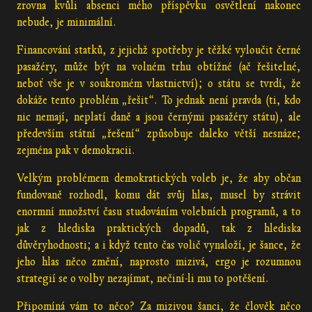
zrovna kvůli absenci mého příspěvku osvětlení nakonec
nebude, je minimální.
Financování statků, z jejichž spotřeby je těžké vyloučit černé
pasažéry, může být na volném trhu obtížné (ač řešitelné,
neboť vše je v soukromém vlastnictví); o státu se tvrdí, že
dokáže tento problém „řešit“. To jednak není pravda (ti, kdo
nic nemají, neplatí daně a jsou černými pasažéry státu), ale
především státní „řešení“ způsobuje daleko větší nesnáze;
zejména pak v demokracii.
Velkým problémem demokratických voleb je, že aby občan
fundovaně rozhodl, komu dát svůj hlas, musel by strávit
enormní množství času studováním volebních programů, a to
jak z hlediska praktických dopadů, tak z hlediska
důvěryhodnosti; a i když tento čas volič vynaloží, je šance, že
jeho hlas něco změní, naprosto mizivá, ergo je rozumnou
strategií se o volby nezajímat, nečiní-li mu to potěšení.
Připomíná vám to něco? Za mizivou šanci, že člověk něco