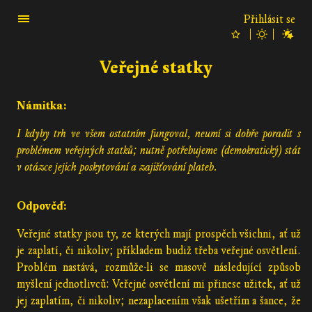
Přihlásit se
Veřejné statky
Námitka:
I kdyby trh ve všem ostatním fungoval, neumí si dobře poradit s
problémem veřejných statků; nutně potřebujeme (demokratický) stát
v otázce jejich poskytování a zajišťování plateb.
Odpověď:
Veřejné statky jsou ty, ze kterých mají prospěch všichni, ať už
je zaplatí, či nikoliv; příkladem budiž třeba veřejné osvětlení.
Problém nastává, rozmůže-li se masově následující způsob
myšlení jednotlivců: Veřejné osvětlení mi přinese užitek, ať už
jej zaplatím, či nikoliv; nezaplacením však ušetřím a šance, že