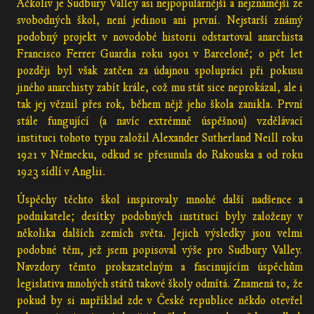
Ačkoliv je Sudbury Valley asi nejpopulárnější a nejznámější ze
svobodných škol, není jedinou ani první. Nejstarší známý
podobný projekt v novodobé historii odstartoval anarchista
Francisco Ferrer Guardia roku 1901 v Barceloně; o pět let
později byl však zatčen za údajnou spolupráci při pokusu
jiného anarchisty zabít krále, což mu stát sice neprokázal, ale i
tak jej věznil přes rok, během nějž jeho škola zanikla. První
stále fungující (a navíc extrémně úspěšnou) vzdělávací
instituci tohoto typu založil Alexander Sutherland Neill roku
1921 v Německu, odkud se přesunula do Rakouska a od roku
1923 sídlí v Anglii.
Úspěchy těchto škol inspirovaly mnohé další nadšence a
podnikatele; desítky podobných institucí byly založeny v
několika dalších zemích světa. Jejich výsledky jsou velmi
podobné těm, jež jsem popisoval výše pro Sudbury Valley.
Navzdory těmto prokazatelným a fascinujícím úspěchům
legislativa mnohých států takové školy odmítá. Znamená to, že
pokud by si například zde v České republice někdo otevřel