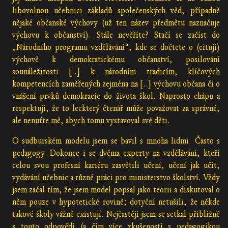
libovolnou učebnici základů společenských věd, případně
nějaké občanské výchovy (už ten název předmětu naznačuje
výchovu k občanství). Stále nevěříte? Stačí se začíst do
„Národního programu vzdělávání“, kde se dočtete o (cituji)
výchově k demokratickému občanství, posilování
sounáležitosti [..] k národním tradicím, klíčových
kompetencích zaměřených zejména na [..] výchovu občana či o
vnášení prvků demokracie do života škol. Naprosto chápu a
respektuji, že to leckterý čtenář může považovat za správné,
ale nenuťte mě, abych tomu vystavoval své děti.
O sudburském modelu jsem se bavil s mnoha lidmi. Často s
pedagogy. Dokonce i se dvěma experty na vzdělávání, kteří
celou svou profesní kariéru zasvětili učení, učení jak učit,
vydávání učebnic a různé práci pro ministerstvo školství. Vždy
jsem začal tím, že jsem model popsal jako teorii a diskutoval o
něm pouze v hypotetické rovině; dotyční netušili, že někde
takové školy vážně existují. Nejčastěji jsem se setkal přibližně
s touto odpovědí (a čím více zkušeností s pedagogikou