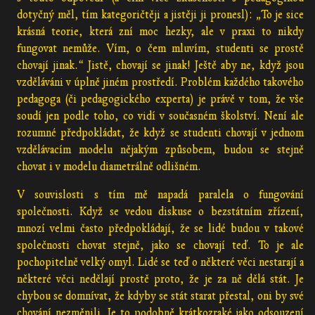
dotyčný měl, tím kategoričtěji a jistěji ji pronesl): „To je sice
krásná teorie, která zní moc hezky, ale v praxi to nikdy
fungovat nemůže. Vím, o čem mluvím, studenti se prostě
chovají jinak.“ Jistě, chovají se jinak! Ještě aby ne, když jsou
vzděláváni v úplně jiném prostředí. Problém každého takového
pedagoga (či pedagogického experta) je právě v tom, že vše
soudí jen podle toho, co vidí v současném školství. Není ale
rozumné předpokládat, že když se studenti chovají v jednom
vzdělávacím modelu nějakým způsobem, budou se stejně
chovat i v modelu diametrálně odlišném.
V souvislosti s tím mě napadá paralela o fungování
společnosti. Když se vedou diskuse o bezstátním zřízení,
mnozí velmi často předpokládají, že se lidé budou v takové
společnosti chovat stejně, jako se chovají teď. To je ale
pochopitelně velký omyl. Lidé se teď o některé věci nestarají a
některé věci nedělají prostě proto, že je za ně dělá stát. Je
chybou se domnívat, že kdyby se stát starat přestal, oni by své
chování nezměnili. Je to podobně krátkozraké jako odsouzení