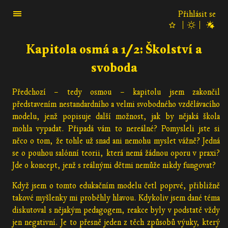
Přihlásit se
Kapitola osmá a 1/2: Školství a
svoboda
Předchozí – tedy osmou – kapitolu jsem zakončil
představením nestandardního a velmi svobodného vzdělávacího
modelu, jenž popisuje další možnost, jak by nějaká škola
mohla vypadat. Připadá vám to nereálné? Pomysleli jste si
něco o tom, že tohle už snad ani nemohu myslet vážně? Jedná
se o pouhou salónní teorii, která nemá žádnou oporu v praxi?
Jde o koncept, jenž s reálnými dětmi nemůže nikdy fungovat?
Když jsem o tomto edukačním modelu četl poprvé, přibližně
takové myšlenky mi proběhly hlavou. Kdykoliv jsem dané téma
diskutoval s nějakým pedagogem, reakce byly v podstatě vždy
jen negativní. Je to přesně jeden z těch způsobů výuky, který