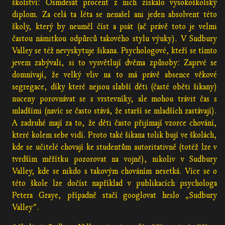
školství: Osmdesát procent z nich získalo vysokoškolský
diplom. Za celá ta léta se nenašel ani jeden absolvent této
školy, který by neuměl číst a psát (ač právě toto je velmi
častou námitkou odpůrců takového stylu výuky). V Sudbury
Valley se též nevyskytuje šikana. Psychologové, kteří se tímto
jevem zabývali, si to vysvětlují dvěma způsoby: Zaprvé se
domnívají, že velký vliv na to má právě absence věkové
segregace, díky které nejsou slabší děti (časté oběti šikany)
nuceny porovnávat se s vrstevníky, ale mohou trávit čas s
mladšími (navíc se často stává, že starší se mladších zastávají).
A zadruhé mají za to, že děti často přijímají vzorce chování,
které kolem sebe vidí. Proto také šikana tolik bují ve školách,
kde se učitelé chovají ke studentům autoritativně (totéž lze v
tvrdším měřítku pozorovat na vojně), nikoliv v Sudbury
Valley, kde se nikdo s takovým chováním nesetká. Více se o
této škole lze dočíst například v publikacích psychologa
Petera Graye, případně stačí googlovat heslo „Sudbury
Valley“.