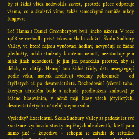
by si žádná vláda nedovolila zavést, protože přece odporuje
všemu, co o školství víme; takže samozřejmě nemůže nikdy
fungovat.
Leč Hanna a Daniel Greenbergovi byli jiného názoru. V roce
1968 se rozhodli právě takovou školu založit. Školu Sudbury
Valley, ve které nejsou vyučovací hodiny, nevyučují se žádné
předměty, nikdo studenty k ničemu nenutí, neznámkuje je a
nijak jinak nehodnotí; je jim jen ponechán prostor, aby si
dělali, co chtějí. Nemají tam žádné třídy, děti nesegregují
podle věku; naopak nechávají všechny pohromadě – od
čtyřletých až po devatenáctileté. Rozhodování (včetně toho,
kterým učitelům bude a nebude prodloužena smlouva) je
řešeno hlasováním, v němž mají hlasy všech (čtyřletých,
devatenáctiletých i učitelů) stejnou váhu.
Výsledky? Excelentní. Škola Sudbury Valley za padesát let své
existence vychovala stovky úspěšných absolventů, kteří jsou
mimo jiné – kupodivu – schopni se zařadit do státního