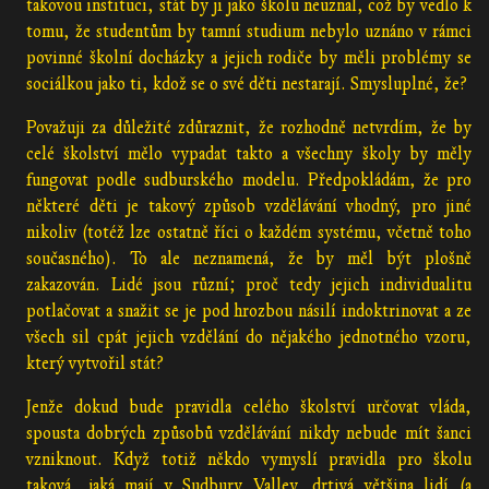
takovou instituci, stát by ji jako školu neuznal, což by vedlo k
tomu, že studentům by tamní studium nebylo uznáno v rámci
povinné školní docházky a jejich rodiče by měli problémy se
sociálkou jako ti, kdož se o své děti nestarají. Smysluplné, že?
Považuji za důležité zdůraznit, že rozhodně netvrdím, že by
celé školství mělo vypadat takto a všechny školy by měly
fungovat podle sudburského modelu. Předpokládám, že pro
některé děti je takový způsob vzdělávání vhodný, pro jiné
nikoliv (totéž lze ostatně říci o každém systému, včetně toho
současného). To ale neznamená, že by měl být plošně
zakazován. Lidé jsou různí; proč tedy jejich individualitu
potlačovat a snažit se je pod hrozbou násilí indoktrinovat a ze
všech sil cpát jejich vzdělání do nějakého jednotného vzoru,
který vytvořil stát?
Jenže dokud bude pravidla celého školství určovat vláda,
spousta dobrých způsobů vzdělávání nikdy nebude mít šanci
vzniknout. Když totiž někdo vymyslí pravidla pro školu
taková, jaká mají v Sudbury Valley, drtivá většina lidí (a