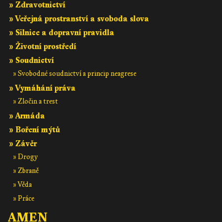
» Zdravotnictví
» Veřejná prostranství a svoboda slova
» Silnice a dopravní pravidla
» Životní prostředí
» Soudnictví
» Svobodné soudnictví a princip neagrese
» Vymáhání práva
» Zločin a trest
» Armáda
» Boření mýtů
» Závěr
» Drogy
» Zbraně
» Věda
» Práce
AMEN