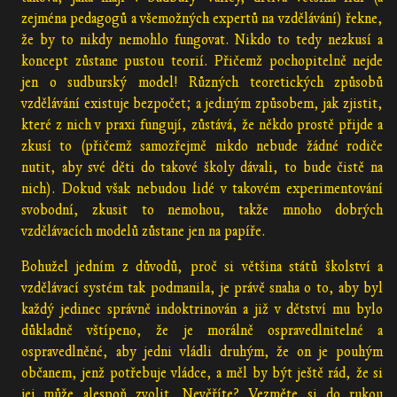
zejména pedagogů a všemožných expertů na vzdělávání) řekne,
že by to nikdy nemohlo fungovat. Nikdo to tedy nezkusí a
koncept zůstane pustou teorií. Přičemž pochopitelně nejde
jen o sudburský model! Různých teoretických způsobů
vzdělávání existuje bezpočet; a jediným způsobem, jak zjistit,
které z nich v praxi fungují, zůstává, že někdo prostě přijde a
zkusí to (přičemž samozřejmě nikdo nebude žádné rodiče
nutit, aby své děti do takové školy dávali, to bude čistě na
nich). Dokud však nebudou lidé v takovém experimentování
svobodní, zkusit to nemohou, takže mnoho dobrých
vzdělávacích modelů zůstane jen na papíře.
Bohužel jedním z důvodů, proč si většina států školství a
vzdělávací systém tak podmanila, je právě snaha o to, aby byl
každý jedinec správně indoktrinován a již v dětství mu bylo
důkladně vštípeno, že je morálně ospravedlnitelné a
ospravedlněné, aby jedni vládli druhým, že on je pouhým
občanem, jenž potřebuje vládce, a měl by být ještě rád, že si
jej může alespoň zvolit. Nevěříte? Vezměte si do rukou