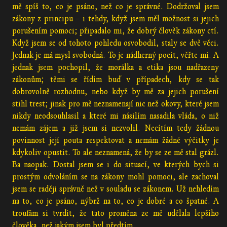
mě spíš to, co je psáno, než co je správné. Dodržoval jsem
zákony z principu – i tehdy, když jsem měl možnost si jejich
porušením pomoci; připadalo mi, že dobrý člověk zákony ctí.
Když jsem se od tohoto pohledu osvobodil, staly se dvě věci.
Jednak je má mysl svobodná. To je nádherný pocit, věřte mi. A
jednak jsem pochopil, že morálka a etika jsou nadřazeny
zákonům; těmi se řídím buď v případech, kdy se tak
dobrovolně rozhodnu, nebo když by mě za jejich porušení
stihl trest; jinak pro mě neznamenají nic než okovy, které jsem
nikdy neodsouhlasil a které mi násilím nasadila vláda, o niž
nemám zájem a již jsem si nezvolil. Necítím tedy žádnou
povinnost její pouta respektovat a nemám žádné výčitky je
kdykoliv opustit. To ale neznamená, že by se ze mě stal grázl.
Ba naopak. Dostal jsem se i do situací, ve kterých bych si
prostým odvoláním se na zákony mohl pomoci, ale zachoval
jsem se raději správně než v souladu se zákonem. Už nehledím
na to, co je psáno, nýbrž na to, co je dobré a co špatné. A
troufám si tvrdit, že tato proměna ze mě udělala lepšího
člověka, než jakým jsem byl předtím.