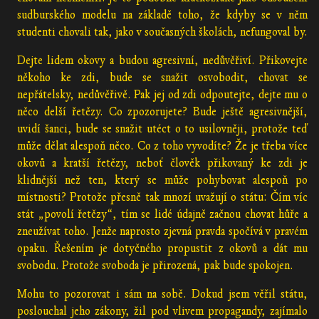
sudburského modelu na základě toho, že kdyby se v něm
studenti chovali tak, jako v současných školách, nefungoval by.
Dejte lidem okovy a budou agresivní, nedůvěřiví. Přikovejte
někoho ke zdi, bude se snažit osvobodit, chovat se
nepřátelsky, nedůvěřivě. Pak jej od zdi odpoutejte, dejte mu o
něco delší řetězy. Co zpozorujete? Bude ještě agresivnější,
uvidí šanci, bude se snažit utéct o to usilovněji, protože teď
může dělat alespoň něco. Co z toho vyvodíte? Že je třeba více
okovů a kratší řetězy, neboť člověk přikovaný ke zdi je
klidnější než ten, který se může pohybovat alespoň po
místnosti? Protože přesně tak mnozí uvažují o státu: Čím víc
stát „povolí řetězy“, tím se lidé údajně začnou chovat hůře a
zneužívat toho. Jenže naprosto zjevná pravda spočívá v pravém
opaku. Řešením je dotyčného propustit z okovů a dát mu
svobodu. Protože svoboda je přirozená, pak bude spokojen.
Mohu to pozorovat i sám na sobě. Dokud jsem věřil státu,
poslouchal jeho zákony, žil pod vlivem propagandy, zajímalo